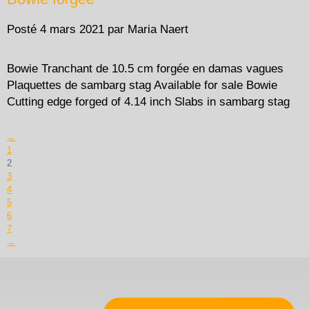
Posté
4 mars 2021
par
Maria Naert
Bowie Tranchant de 10.5 cm forgée en damas vagues
Plaquettes de sambarg stag Available for sale Bowie
Cutting edge forged of 4.14 inch Slabs in sambarg stag
←
1
2
3
4
5
6
7
→