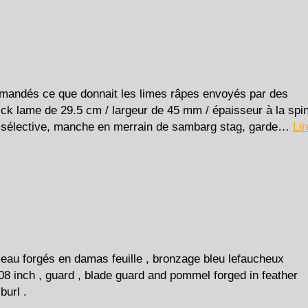
andés ce que donnait les limes râpes envoyés par des
pick lame de 29.5 cm / largeur de 45 mm / épaisseur à la spi
 sélective, manche en merrain de sambarg stag, garde…
Lir
au forgés en damas feuille , bronzage bleu lefaucheux
08 inch , guard , blade guard and pommel forged in feather
burl .