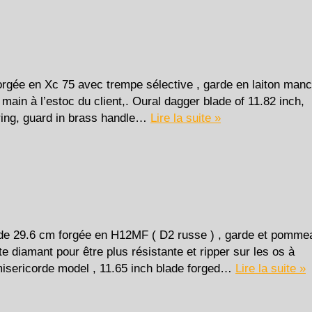
rgée en Xc 75 avec trempe sélective , garde en laiton man
 main à l’estoc du client,. Oural dagger blade of 11.82 inch,
ering, guard in brass handle…
Lire la suite »
e 29.6 cm forgée en H12MF ( D2 russe ) , garde et pomme
e diamant pour être plus résistante et ripper sur les os à
d misericorde model , 11.65 inch blade forged…
Lire la suite »