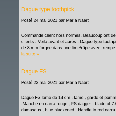
Dague type toothpick
Posté
24 mai 2021
par
Maria Naert
Commande client hors normes. Beaucoup ont dem
clients . Voila avant et après . Dague type tooth
de 8 mm forgée dans une lime/râpe avec trempe
la suite »
Dague FS
Posté
22 mai 2021
par
Maria Naert
Dague FS lame de 18 cm , lame , garde et pomme
.Manche en narra rouge , FS dagger , blade of 7.
damascus , blue blackened . Handle in red narra 