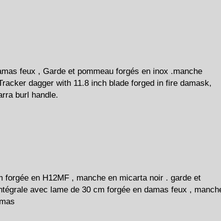
amas feux , Garde et pommeau forgés en inox .manche
Tracker dagger with 11.8 inch blade forged in fire damask,
rra burl handle.
 forgée en H12MF , manche en micarta noir . garde et
ntégrale avec lame de 30 cm forgée en damas feux , manch
damas