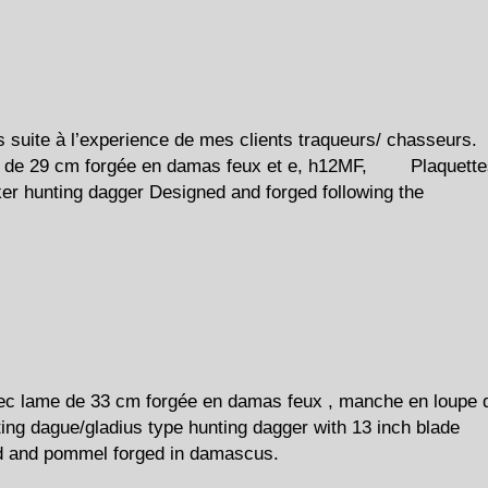
suite à l’experience de mes clients traqueurs/ chasseurs.
me de 29 cm forgée en damas feux et e, h12MF, Plaquette
cker hunting dagger Designed and forged following the
ec lame de 33 cm forgée en damas feux , manche en loupe 
ng dague/gladius type hunting dagger with 13 inch blade
ard and pommel forged in damascus.