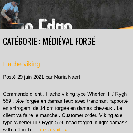
CATÉGORIE : MÉDIÉVAL FORGÉ
Hache viking
Posté
29 juin 2021
par
Maria Naert
Commande client . Hache viking type Wherler III / Rygh
559 . tète forgée en damas feux avec tranchant rapporté
en shirogami de 14 cm forgée en damas cheveux . Le
client va faire le manche . Customer order. Viking axe
type Wherler III / Rygh 559. head forged in light damask
with 5.6 inch…
Lire la suite »