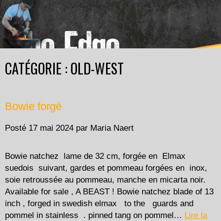
CATÉGORIE : OLD-WEST
Bowie forgé
Posté
17 mai 2024
par
Maria Naert
Bowie natchez lame de 32 cm, forgée en Elmax
suedois suivant, gardes et pommeau forgées en inox,
soie retroussée au pommeau, manche en micarta noir.
Available for sale , A BEAST ! Bowie natchez blade of 13
inch , forged in swedish elmax to the guards and
pommel in stainless . pinned tang on pommel…
Lire la