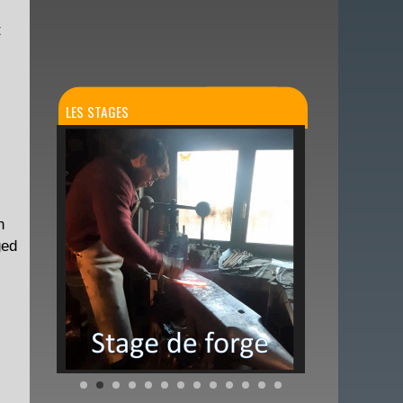
t
LES STAGES
n
ged