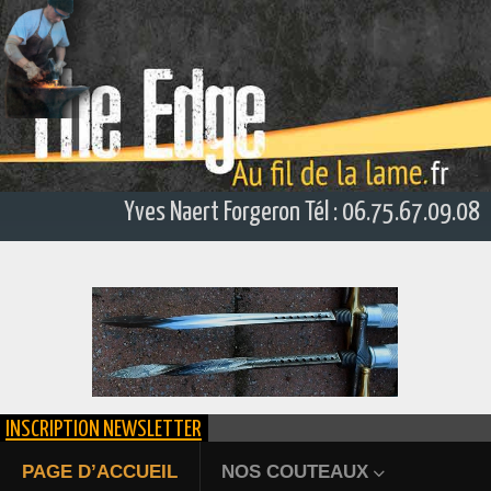
Yves Naert Forgeron Tél : 06.75.67.09.08
INSCRIPTION NEWSLETTER
ÉPIEU DE CHASSE FORGÉ
PAGE D’ACCUEIL
NOS COUTEAUX
Bienvenue au fil de la la