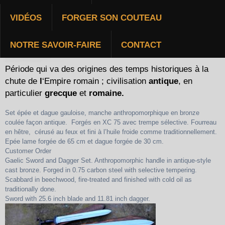
VIDÉOS
FORGER SON COUTEAU
ANTIQUITÉ
NOTRE SAVOIR-FAIRE
CONTACT
Période qui va des origines des temps historiques à la
chute de
l
‘Empire romain ; civilisation
antique
, en
particulier
grecque
et
romaine.
Set épée et dague gauloise, manche anthropomorphique en bronze
coulée façon antique. Forgés en XC 75 avec trempe sélective. Fourreau
en hêtre, cérusé au feux et fini à l’huile froide comme traditionnellement.
Epée lame forgée de 65 cm et dague forgée de 30 cm.
Customer Order
Gaelic Sword and Dagger Set. Anthropomorphic handle in antique-style
cast bronze. Forged in 0.75 carbon steel with selective tempering.
Scabbard in beechwood, fire-treated and finished with cold oil as
traditionally done.
Sword with 25.6 inch blade and 11.81 inch dagger.