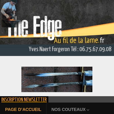
Yves Naert Forgeron Tél : 06.75.67.09.08
INSCRIPTION NEWSLETTER
ÉPIEU DE CHASSE FORGÉ
PAGE D’ACCUEIL
NOS COUTEAUX
Bienvenue au fil de la l