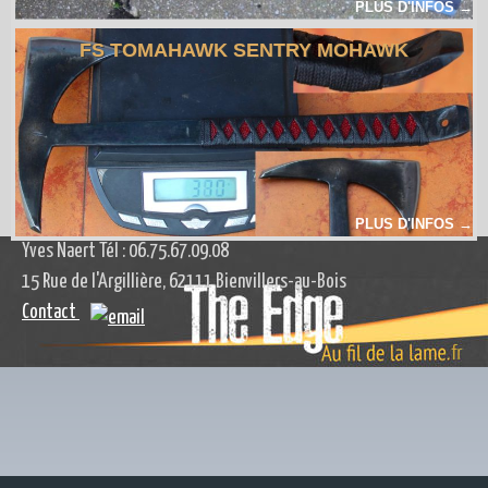
PLUS D'INFOS →
FS TOMAHAWK SENTRY MOHAWK
ADMIN
PLUS D'INFOS →
Yves Naert Tél : 06.75.67.09.08
15 Rue de l'Argillière, 62111 Bienvillers-au-Bois
Contact