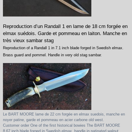
Reproduction d’un Randall 1 en lame de 18 cm forgée en
elmax suédois. Garde et pommeau en laiton. Manche en
très vieux sambar stag
Reproduction of a Randall 1 in 7.1 inch blade forged in Swedish elmax.
Brass guard and pommel. Handle in very old stag sambar.
Le BART MOORE lame de 22 cm forgée en elmax suedois, manche en
noyer patine, garde et pommeau en acier carbone old west.
Customer order One of the first historical bowies The BART MOORE
8.67 inch blade forged in Swedish elmax, handle in patinated walnut,