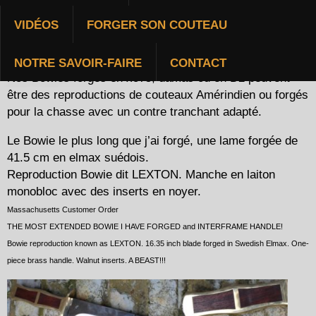
BOWIES
VIDÉOS
FORGER SON COUTEAU
NOTRE SAVOIR-FAIRE
CONTACT
Nos Bowies forgés en xc75, damas ou en D2 peuvent
être des reproductions de couteaux Amérindien ou forgés
pour la chasse avec un contre tranchant adapté.
Le Bowie le plus long que j’ai forgé, une lame forgée de
41.5 cm en elmax suédois.
Reproduction Bowie dit LEXTON. Manche en laiton
monobloc avec des inserts en noyer.
Massachusetts Customer Order
THE MOST EXTENDED BOWIE I HAVE FORGED and INTERFRAME HANDLE!
Bowie reproduction known as LEXTON. 16.35 inch blade forged in Swedish Elmax. One-
piece brass handle. Walnut inserts. A BEAST!!!