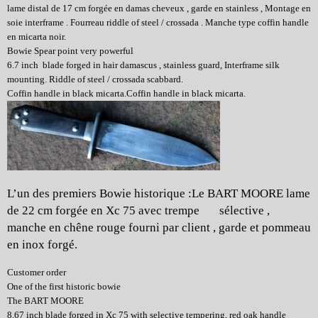
lame distal de 17 cm forgée en damas cheveux , garde en stainless , Montage en
soie interframe . Fourreau riddle of steel / crossada . Manche type coffin handle
en micarta noir.
Bowie Spear point very powerful
6.7 inch blade forged in hair damascus , stainless guard, Interframe silk
mounting. Riddle of steel / crossada scabbard.
Coffin handle in black micarta.Coffin handle in black micarta.
L’un des premiers Bowie historique :
Le BART MOORE
lame
de 22 cm forgée en Xc 75 avec trempe sélective ,
manche en chêne rouge fourni par client , garde et pommeau
en inox forgé.
Customer order
One of the first historic bowie
The BART MOORE
8.67 inch blade forged in Xc 75 with selective tempering, red oak handle