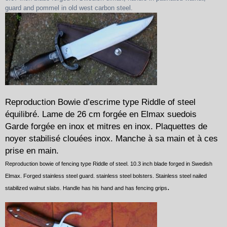
guard and pommel in old west carbon steel.
Reproduction Bowie d’escrime type Riddle of steel
équilibré. Lame de 26 cm forgée en Elmax suedois
Garde forgée en inox et mitres en inox. Plaquettes de
noyer stabilisé clouées inox. Manche à sa main et à ces
prise en main.
Reproduction bowie of fencing type Riddle of steel. 10.3 inch blade forged in Swedish
Elmax. Forged stainless steel guard. stainless steel bolsters. Stainless steel nailed
.
stabilized walnut slabs. Handle has his hand and has fencing grips