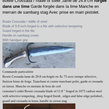
Bowie Crossada / riddle of steel ,lame de 24.8 cm
forgée
dans une lime
Garde forgée dans la lime Manche en
merrain de sambarg stag Avec prise en main pistolet.
Bowie Crossada / riddle of steel
Blade of 9.8 inch forged in a file with selective tempering
Guard forged in the file
Handle iin sambarg crown
With handgun grip
Commande particulière
Bowie Crossada lame de 29.8 cm forgée en Xc 75 avec trempe sélective,
finition brute de forge. Tranchant et contre tranchant polie, garde et crossada
en laiton. Manche en merrain de bois de cerf.
customer’s order Bowie crossada blade of 11.8 ” forged in 1075 carbon steel
with selective tempering , drop forged finish , edges and false edge polished ,
guard and crossada in brass, handle in crown stag