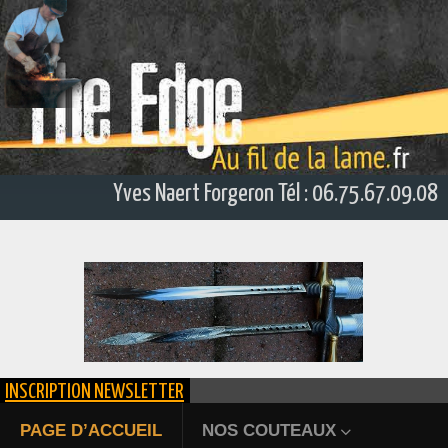
Yves Naert Forgeron Tél : 06.75.67.09.08
INSCRIPTION NEWSLETTER
ÉPIEU DE CHASSE FORGÉ
PAGE D’ACCUEIL
NOS COUTEAUX
Bienvenue au fil de la lame. Yves N