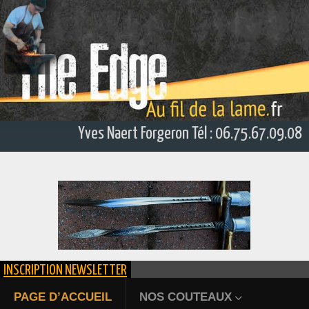
Yves Naert Forgeron Tél : 06.75.67.09.08
INSCRIPTION NEWSLETTER
ÉPIEU DE CHASSE FORGÉ
PAGE D’ACCUEIL
NOS COUTEAUX
Bienvenue au fil de la lame