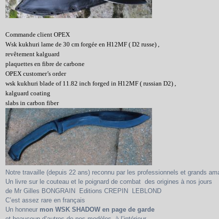
Commande client OPEX
Wsk kukhuri lame de 30 cm forgée en H12MF ( D2 russe) ,
revêtement kalguard
plaquettes en fibre de carbone
OPEX customer’s order
wsk kukhuri blade of 11.82 inch forged in H12MF ( russian D2) ,
kalguard coating
slabs in carbon fiber
Notre travaille (depuis 22 ans) reconnu par les professionnels et grands a
Un livre sur le couteau et le poignard de combat des origines à nos jours
de Mr Gilles BONGRAIN Editions CREPIN LEBLOND
C’est assez rare en français
Un honneur
mon WSK SHADOW en page de garde
et beaucoup d’autres de nos modèles à l’intérieur