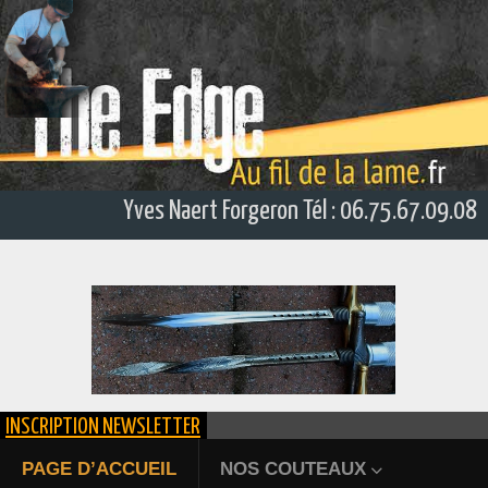
Yves Naert Forgeron Tél : 06.75.67.09.08
INSCRIPTION NEWSLETTER
ÉPIEU DE CHASSE FORGÉ
PAGE D’ACCUEIL
NOS COUTEAUX
Bienvenue au fil de la lame. Yv