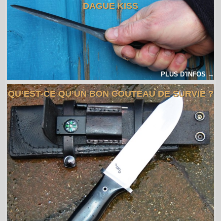
DAGUE KISS
PLUS D'INFOS →
QU’EST-CE QU’UN BON COUTEAU DE SURVIE ?