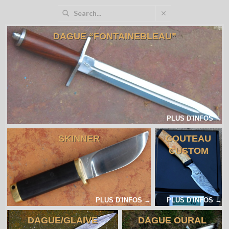
DAGUE “FONTAINEBLEAU”
PLUS D'INFOS →
SKINNER
COUTEAU
CUSTOM
PLUS D'INFOS →
PLUS D'INFOS →
DAGUE/GLAIVE
DAGUE OURAL