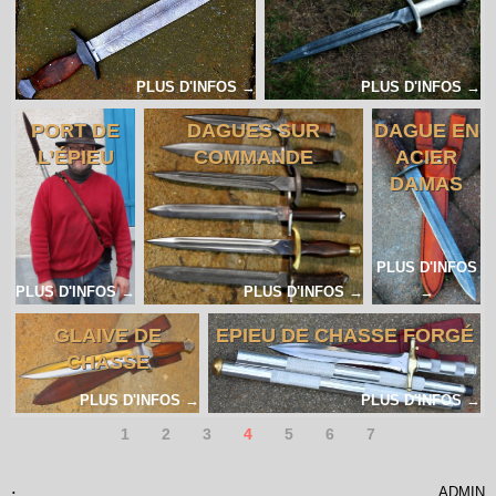
PLUS D'INFOS →
PLUS D'INFOS →
PORT DE
DAGUES SUR
DAGUE EN
L’ÉPIEU
COMMANDE
ACIER
DAMAS
PLUS D'INFOS
PLUS D'INFOS →
PLUS D'INFOS →
→
GLAIVE DE
EPIEU DE CHASSE FORGÉ
CHASSE
PLUS D'INFOS →
PLUS D'INFOS →
1
2
3
4
5
6
7
.
ADMIN