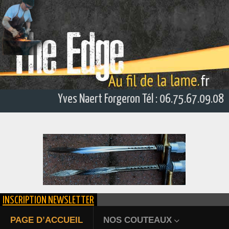
Yves Naert Forgeron Tél : 06.75.67.09.08
INSCRIPTION NEWSLETTER
ÉPIEU DE CHASSE FORGÉ
PAGE D’ACCUEIL
NOS COUTEAUX
Bienvenue au fil de la lame. Yves 