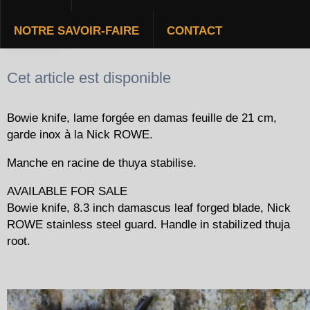
NOTRE SAVOIR-FAIRE
CONTACT
BOWIE KNIFE EN DAMAS
Cet article est disponible
Bowie knife, lame forgée en damas feuille de 21 cm,
garde inox à la Nick ROWE.
Manche en racine de thuya stabilise.
AVAILABLE FOR SALE
Bowie knife, 8.3 inch damascus leaf forged blade, Nick
ROWE stainless steel guard. Handle in stabilized thuja
root.