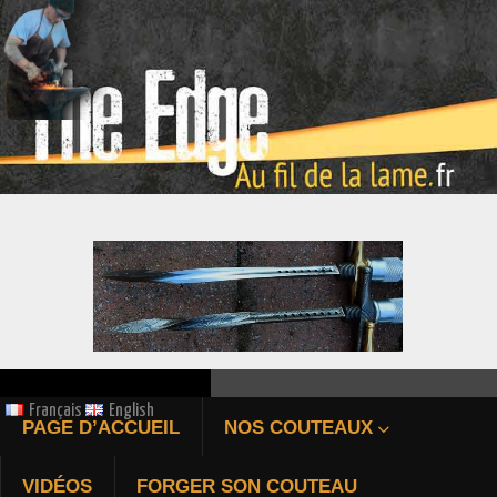
ÉPIEU DE CHASSE FORGÉ
Français
English
PAGE D’ACCUEIL
NOS COUTEAUX
Bienvenue au fil de la
VIDÉOS
FORGER SON COUTEAU