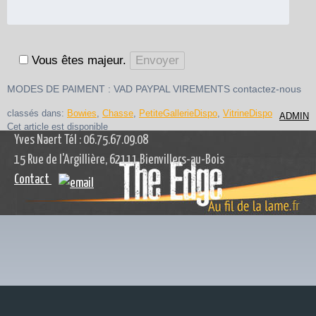
Vous êtes majeur.
MODES DE PAIMENT : VAD PAYPAL VIREMENTS contactez-nous
classés dans:
Bowies
,
Chasse
,
PetiteGallerieDispo
,
VitrineDispo
ADMIN
Cet article est disponible
Yves Naert Tél : 06.75.67.09.08
15 Rue de l'Argillière, 62111 Bienvillers-au-Bois
Contact