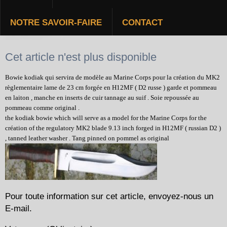
NOTRE SAVOIR-FAIRE
CONTACT
BOWIE KODIAK
Cet article n'est plus disponible
Bowie kodiak qui servira de modèle au Marine Corps pour la création du MK2
règlementaire lame de 23 cm forgée en H12MF ( D2 russe ) garde et pommeau
en laiton , manche en inserts de cuir tannage au suif . Soie repoussée au
pommeau comme original .
the kodiak bowie which will serve as a model for the Marine Corps for the
création of the regulatory MK2 blade 9.13 inch forged in H12MF ( russian D2 )
, tanned leather washer . Tang pinned on pommel as original
Pour toute information sur cet article, envoyez-nous un
E-mail.