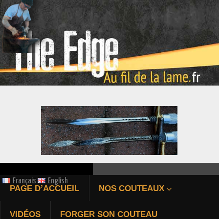
ÉPIEU DE CHASSE FORGÉ
Français
English
PAGE D’ACCUEIL
NOS COUTEAUX
Bienvenue au fil de la 
VIDÉOS
FORGER SON COUTEAU