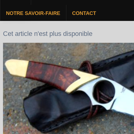
NOTRE SAVOIR-FAIRE
CONTACT
EDC BACK UP
Cet article n'est plus disponible