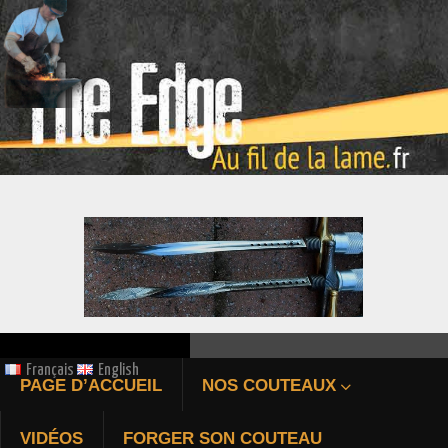
ÉPIEU DE CHASSE FORGÉ
Français
English
PAGE D’ACCUEIL
NOS COUTEAUX
Bienvenue au fil de la 
VIDÉOS
FORGER SON COUTEAU