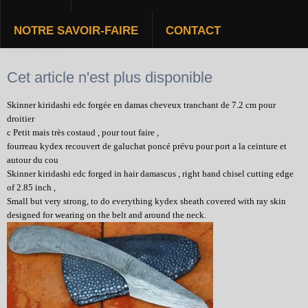
NOTRE SAVOIR-FAIRE
CONTACT
KIRIDASHI EDC
Cet article n'est plus disponible
Skinner kiridashi edc forgée en damas cheveux tranchant de 7.2 cm pour
droitier
c Petit mais très costaud , pour tout faire ,
fourreau kydex recouvert de galuchat poncé prévu pour port a la ceinture et
autour du cou
Skinner kiridashi edc forged in hair damascus , right hand chisel cutting edge
of 2.85 inch ,
Small but very strong, to do everything kydex sheath covered with ray skin
designed for wearing on the belt and around the neck.