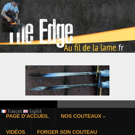
ÉPIEU DE CHASSE FORGÉ
Français
English
PAGE D’ACCUEIL
NOS COUTEAUX
Bienvenue au fil de la 
VIDÉOS
FORGER SON COUTEAU