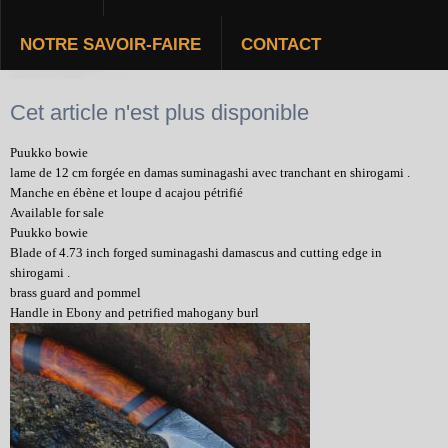
NOTRE SAVOIR-FAIRE
CONTACT
PUUKKO BOWIE
Cet article n'est plus disponible
Puukko bowie
lame de 12 cm forgée en damas suminagashi avec tranchant en shirogami .
Manche en ébène et loupe d acajou pétrifié
Available for sale
Puukko bowie
Blade of 4.73 inch forged suminagashi damascus and cutting edge in
shirogami .
brass guard and pommel
Handle in Ebony and petrified mahogany burl