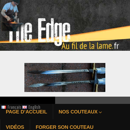
ÉPIEU DE CHASSE FORGÉ
Français
English
PAGE D’ACCUEIL
NOS COUTEAUX
Bienvenue au fil de la 
VIDÉOS
FORGER SON COUTEAU