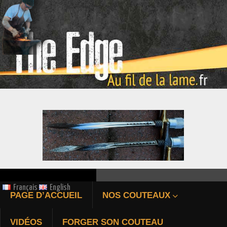
ÉPIEU DE CHASSE FORGÉ
Français
English
PAGE D’ACCUEIL
NOS COUTEAUX
Bienvenue au fil de la 
VIDÉOS
FORGER SON COUTEAU