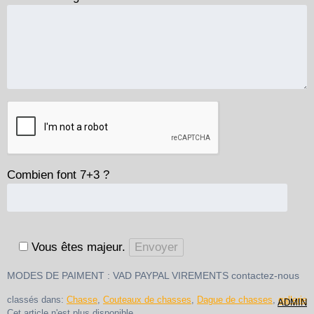
Combien font 7+3 ?
Vous êtes majeur.
MODES DE PAIMENT : VAD PAYPAL VIREMENTS contactez-nous
classés dans:
Chasse
,
Couteaux de chasses
,
Dague de chasses
,
gallerie
ADMIN
Cet article n'est plus disponible