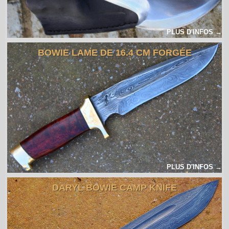
PLUS D'INFOS →
BOWIE LAME DE 16.4 CM FORGÉE
PLUS D'INFOS →
DARYL BOWIE CAMP KNIFE