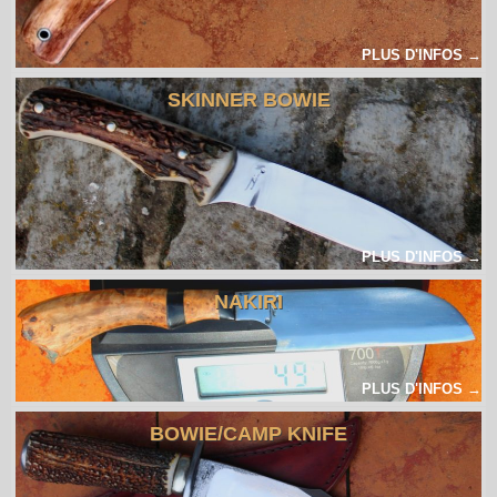
PLUS D'INFOS →
SKINNER BOWIE
PLUS D'INFOS →
NAKIRI
PLUS D'INFOS →
BOWIE/CAMP KNIFE