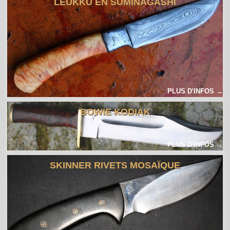
LEUKKU EN SUMINAGASHI
PLUS D'INFOS →
BOWIE KODIAK
PLUS D'INFOS →
SKINNER RIVETS MOSAÏQUE